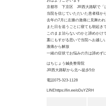
おはようございます
京都市 下京区 JR西大路駅で
当院を信じていただいた患者様からの
去年の7月に左膝の激痛に見舞わ
また日を追うごとに寝ても朝起き
このまま治らないのかと諦めかけて
藁にもすがる思いで当院へお越し
激痛から解放
一緒の症状でお悩みの方は諦めず
はちじょう鍼灸整骨院
JR西大路駅から北へ徒歩5分
電話075-323-1128
LINE
https://lin.ee/oDuYZRH